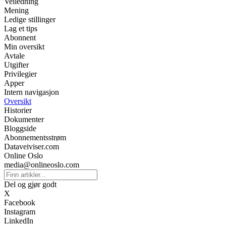
Veiledning
Mening
Ledige stillinger
Lag et tips
Abonnent
Min oversikt
Avtale
Utgifter
Privilegier
Apper
Intern navigasjon
Oversikt
Historier
Dokumenter
Bloggside
Abonnementsstrøm
Dataveiviser.com
Online Oslo
media@onlineoslo.com
Del og gjør godt
X
Facebook
Instagram
LinkedIn