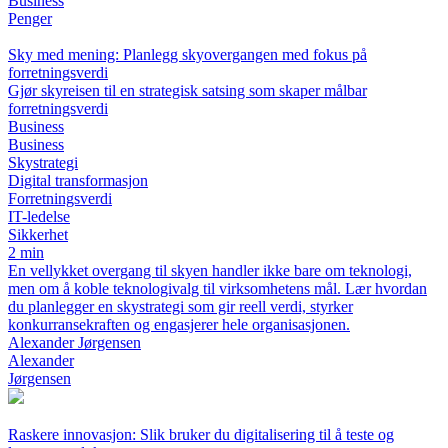
Business
Penger
Sky med mening: Planlegg skyovergangen med fokus på
forretningsverdi
Gjør skyreisen til en strategisk satsing som skaper målbar
forretningsverdi
Business
Business
Skystrategi
Digital transformasjon
Forretningsverdi
IT-ledelse
Sikkerhet
2 min
En vellykket overgang til skyen handler ikke bare om teknologi,
men om å koble teknologivalg til virksomhetens mål. Lær hvordan
du planlegger en skystrategi som gir reell verdi, styrker
konkurransekraften og engasjerer hele organisasjonen.
Alexander Jørgensen
Alexander
Jørgensen
Raskere innovasjon: Slik bruker du digitalisering til å teste og