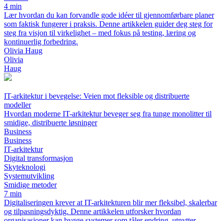
4 min
Lær hvordan du kan forvandle gode idéer til gjennomførbare planer
som faktisk fungerer i praksis. Denne artikkelen guider deg steg for
steg fra visjon til virkelighet – med fokus på testing, læring og
kontinuerlig forbedring.
Olivia Haug
Olivia
Haug
IT-arkitektur i bevegelse: Veien mot fleksible og distribuerte
modeller
Hvordan moderne IT-arkitektur beveger seg fra tunge monolitter til
smidige, distribuerte løsninger
Business
Business
IT-arkitektur
Digital transformasjon
Skyteknologi
Systemutvikling
Smidige metoder
7 min
Digitaliseringen krever at IT-arkitekturen blir mer fleksibel, skalerbar
og tilpasningsdyktig. Denne artikkelen utforsker hvordan
organisasjoner kan bygge systemer som tåler endring, utnytter