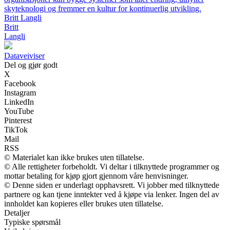
skyteknologi og fremmer en kultur for kontinuerlig utvikling.
Britt Langli
Britt
Langli
Dataveiviser
Del og gjør godt
X
Facebook
Instagram
LinkedIn
YouTube
Pinterest
TikTok
Mail
RSS
© Materialet kan ikke brukes uten tillatelse.
© Alle rettigheter forbeholdt. Vi deltar i tilknyttede programmer og
mottar betaling for kjøp gjort gjennom våre henvisninger.
© Denne siden er underlagt opphavsrett. Vi jobber med tilknyttede
partnere og kan tjene inntekter ved å kjøpe via lenker. Ingen del av
innholdet kan kopieres eller brukes uten tillatelse.
Detaljer
Typiske spørsmål