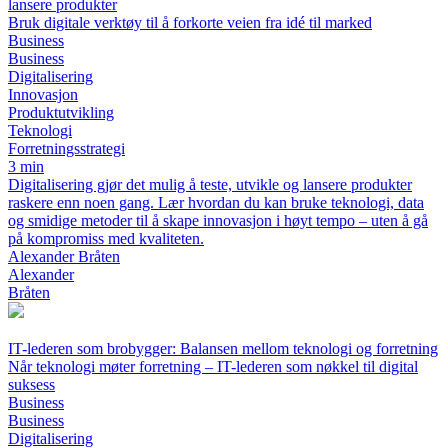
lansere produkter
Bruk digitale verktøy til å forkorte veien fra idé til marked
Business
Business
Digitalisering
Innovasjon
Produktutvikling
Teknologi
Forretningsstrategi
3 min
Digitalisering gjør det mulig å teste, utvikle og lansere produkter
raskere enn noen gang. Lær hvordan du kan bruke teknologi, data
og smidige metoder til å skape innovasjon i høyt tempo – uten å gå
på kompromiss med kvaliteten.
Alexander Bråten
Alexander
Bråten
IT-lederen som brobygger: Balansen mellom teknologi og forretning
Når teknologi møter forretning – IT-lederen som nøkkel til digital
suksess
Business
Business
Digitalisering