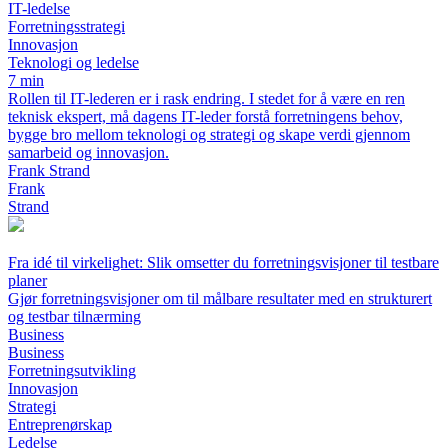
IT-ledelse
Forretningsstrategi
Innovasjon
Teknologi og ledelse
7 min
Rollen til IT-lederen er i rask endring. I stedet for å være en ren
teknisk ekspert, må dagens IT-leder forstå forretningens behov,
bygge bro mellom teknologi og strategi og skape verdi gjennom
samarbeid og innovasjon.
Frank Strand
Frank
Strand
Fra idé til virkelighet: Slik omsetter du forretningsvisjoner til testbare
planer
Gjør forretningsvisjoner om til målbare resultater med en strukturert
og testbar tilnærming
Business
Business
Forretningsutvikling
Innovasjon
Strategi
Entreprenørskap
Ledelse