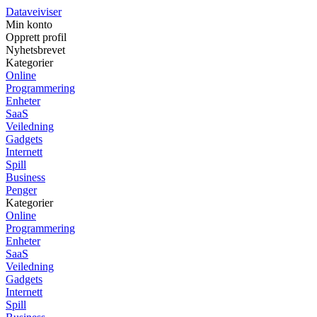
Dataveiviser
Min konto
Opprett profil
Nyhetsbrevet
Kategorier
Online
Programmering
Enheter
SaaS
Veiledning
Gadgets
Internett
Spill
Business
Penger
Kategorier
Online
Programmering
Enheter
SaaS
Veiledning
Gadgets
Internett
Spill