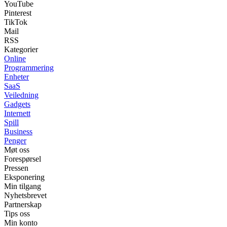
YouTube
Pinterest
TikTok
Mail
RSS
Kategorier
Online
Programmering
Enheter
SaaS
Veiledning
Gadgets
Internett
Spill
Business
Penger
Møt oss
Forespørsel
Pressen
Eksponering
Min tilgang
Nyhetsbrevet
Partnerskap
Tips oss
Min konto