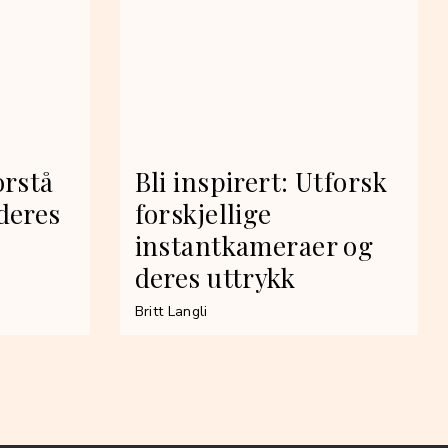
orstå
Bli inspirert: Utforsk
deres
forskjellige
instantkameraer og
deres uttrykk
Britt Langli