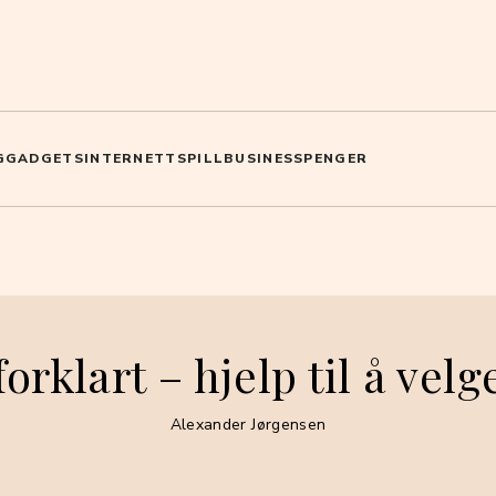
G
GADGETS
INTERNETT
SPILL
BUSINESS
PENGER
orklart – hjelp til å velg
Alexander Jørgensen