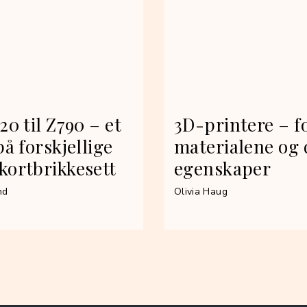
20 til Z790 – et
3D-printere – f
på forskjellige
materialene og 
kortbrikkesett
egenskaper
nd
Olivia Haug