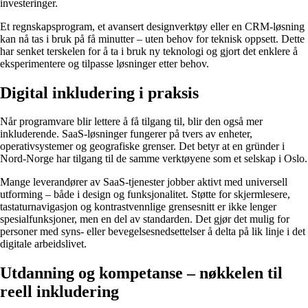
investeringer.
Et regnskapsprogram, et avansert designverktøy eller en CRM-løsning
kan nå tas i bruk på få minutter – uten behov for teknisk oppsett. Dette
har senket terskelen for å ta i bruk ny teknologi og gjort det enklere å
eksperimentere og tilpasse løsninger etter behov.
Digital inkludering i praksis
Når programvare blir lettere å få tilgang til, blir den også mer
inkluderende. SaaS-løsninger fungerer på tvers av enheter,
operativsystemer og geografiske grenser. Det betyr at en gründer i
Nord-Norge har tilgang til de samme verktøyene som et selskap i Oslo.
Mange leverandører av SaaS-tjenester jobber aktivt med universell
utforming – både i design og funksjonalitet. Støtte for skjermlesere,
tastaturnavigasjon og kontrastvennlige grensesnitt er ikke lenger
spesialfunksjoner, men en del av standarden. Det gjør det mulig for
personer med syns- eller bevegelsesnedsettelser å delta på lik linje i det
digitale arbeidslivet.
Utdanning og kompetanse – nøkkelen til
reell inkludering