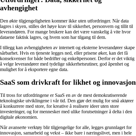
avhengighet
Den økte tilgjengeligheten kommer ikke uten utfordringer. Når data
lagres i skyen, stilles det høye krav til sikkerhet, personvern og tillit til
leverandøren. For mange brukere kan det være vanskelig å vite hvor
dataene faktisk lagres, og hvem som har tilgang til dem.
I tillegg kan avhengigheten av internett og eksterne leverandører skape
sårbarhet. Hvis en tjeneste legges ned, eller prisene øker, kan det få
konsekvenser for både bedrifter og enkeltpersoner. Derfor er det viktig
å velge leverandører med tydelige sikkerhetsrutiner, god åpenhet og
mulighet for å eksportere egne data.
SaaS som drivkraft for likhet og innovasjon
Til tross for utfordringene er SaaS en av de mest demokratiserende
teknologiske utviklingene i vår tid. Den gjør det mulig for små aktører
å konkurrere med store, for kreative å realisere ideer uten store
investeringer, og for mennesker med ulike forutsetninger å delta i den
digitale økonomien.
Når avanserte verktøy blir tilgjengelige for alle, legges grunnlaget for
innovasjon, samarbeid og vekst – ikke bare i næringslivet, men i hele