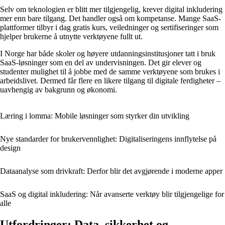
Selv om teknologien er blitt mer tilgjengelig, krever digital inkludering
mer enn bare tilgang. Det handler også om kompetanse. Mange SaaS-
plattformer tilbyr i dag gratis kurs, veiledninger og sertifiseringer som
hjelper brukerne å utnytte verktøyene fullt ut.
I Norge har både skoler og høyere utdanningsinstitusjoner tatt i bruk
SaaS-løsninger som en del av undervisningen. Det gir elever og
studenter mulighet til å jobbe med de samme verktøyene som brukes i
arbeidslivet. Dermed får flere en likere tilgang til digitale ferdigheter –
uavhengig av bakgrunn og økonomi.
Læring i lomma: Mobile løsninger som styrker din utvikling
Nye standarder for brukervennlighet: Digitaliseringens innflytelse på
design
Dataanalyse som drivkraft: Derfor blir det avgjørende i moderne apper
SaaS og digital inkludering: Når avanserte verktøy blir tilgjengelige for
alle
Utfordringer: Data, sikkerhet og