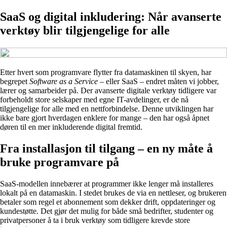
SaaS og digital inkludering: Når avanserte
verktøy blir tilgjengelige for alle
Etter hvert som programvare flytter fra datamaskinen til skyen, har
begrepet
Software as a Service
– eller SaaS – endret måten vi jobber,
lærer og samarbeider på. Der avanserte digitale verktøy tidligere var
forbeholdt store selskaper med egne IT-avdelinger, er de nå
tilgjengelige for alle med en nettforbindelse. Denne utviklingen har
ikke bare gjort hverdagen enklere for mange – den har også åpnet
døren til en mer inkluderende digital fremtid.
Fra installasjon til tilgang – en ny måte å
bruke programvare på
SaaS-modellen innebærer at programmer ikke lenger må installeres
lokalt på en datamaskin. I stedet brukes de via en nettleser, og brukeren
betaler som regel et abonnement som dekker drift, oppdateringer og
kundestøtte. Det gjør det mulig for både små bedrifter, studenter og
privatpersoner å ta i bruk verktøy som tidligere krevde store